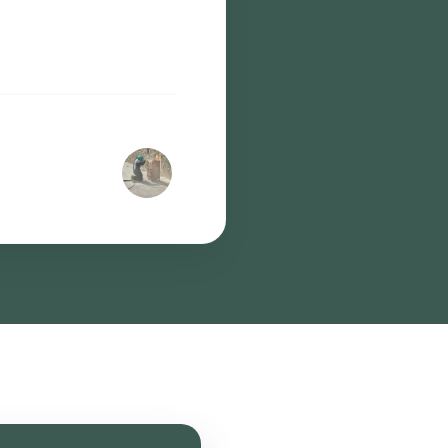
illonne fréquemment le
al. Notre objectif : un
an Monpeyroux
de ALLO-SABLAGE