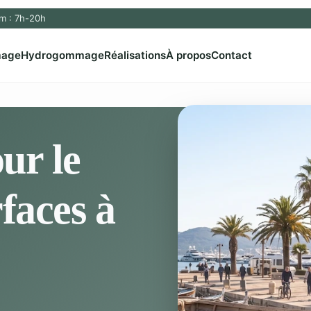
m : 7h-20h
age
Hydrogommage
Réalisations
À propos
Contact
ur le
faces à