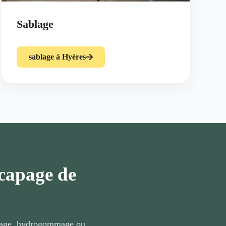
Sablage
sablage à Hyères
écapage de
mmage, hydrogommage ou