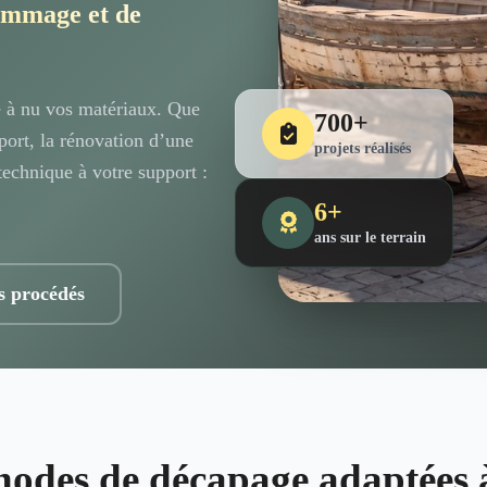
ommage et de
re à nu vos matériaux. Que
700+
 port, la rénovation d’une
projets réalisés
technique à votre support :
6+
ans sur le terrain
s procédés
hodes de décapage adaptées 