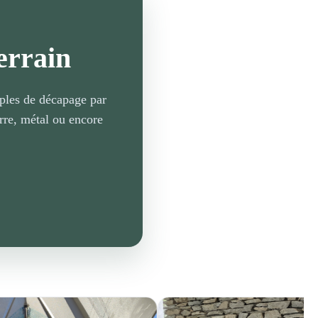
errain
mples de décapage par
rre, métal ou encore