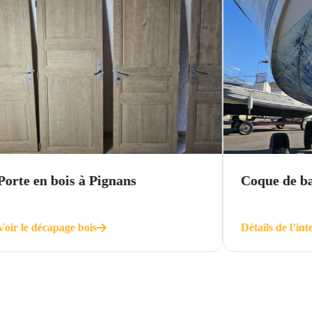
à Pignans
Coque de bateau à Hyères
ois
Détails de l’intervention