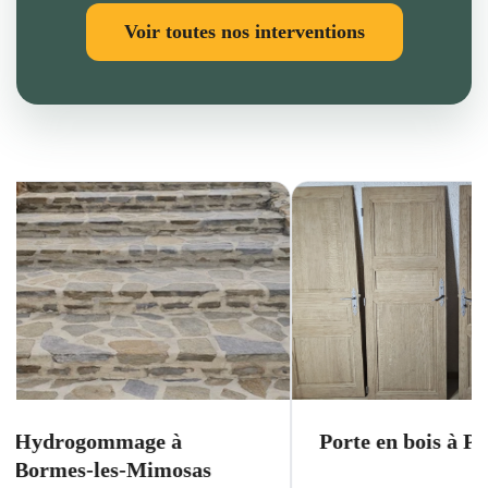
Voir toutes nos interventions
mmage à
Porte en bois à Pignans
es-Mimosas