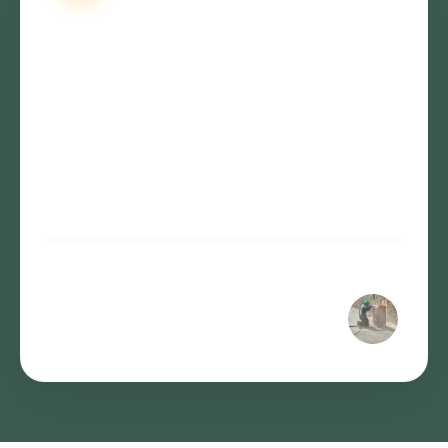
S’appuyer sur notre équipe, c’est l’assurance
d’un rendu professionnel. On intervient
couramment à La Valette-du-Var pour le
décapage de boiseries, de murs en pierre ou
d’anciens portails. Notre mission principale :
éliminer les couches tenaces sans jamais abîmer
votre support d’origine.
Jonathan Monpeyroux
Gérant de ALLO-SABLAGE