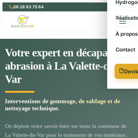
Hydrog
Passer
06 28 83 75 64
au
contenu
Réalisati
À propos
Votre expert en décapage et
Contact
abrasion à La Valette-du-
Devis
Var
Interventions de gommage, de sablage et de
nettoyage technique.
On déploie notre savoir-faire sur toute la commune de
La Valette-du-Var pour le traitement de vos matériaux.